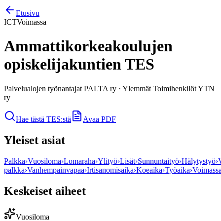
Etusivu
ICT
Voimassa
Ammattikorkeakoulujen
opiskelijakuntien TES
Palvelualojen työnantajat PALTA ry
·
Ylemmät Toimihenkilöt YTN
ry
Hae tästä TES:stä
Avaa PDF
Yleiset asiat
Palkka
›
Vuosiloma
›
Lomaraha
›
Ylityö
›
Lisät
›
Sunnuntaityö
›
Hälytystyö
›
palkka
›
Vanhempainvapaa
›
Irtisanomisaika
›
Koeaika
›
Työaika
›
Voimass
Keskeiset aiheet
Vuosiloma