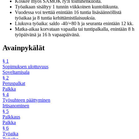
Koskee myös SAMOK ry:n toimihenkilöitä.
Työaikaan sisältyy 1 tunnin viikkoinen kuntoliikunta.
Vuodessa voi teettää enintään 16 tuntia lisäsäännöllistä
työaikaa ja 8 tuntia kehittämistilaisuuksia.
Liukuva työaika: saldo -40/+80 h ja seuranta enintään 12 kk.
Matka-aikaa korvataan vapaalla tai tuntipalkalla, enintään 8 h
työpäivänä ja 16 h vapaapäivänä.
Avainpykälät
§
1
Sopimuksen ulottuvuus
Soveltamisala
§
2
Peruspalkat
Palkka
§
4
Työsuhteen päättyminen
Irtisanominen
§
5
Palkkaus
Palkka
§
6
Työaika