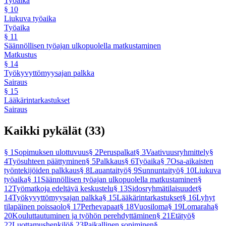
Työaika
§
10
Liukuva työaika
Työaika
§
11
Säännöllisen työajan ulkopuolella matkustaminen
Matkustus
§
14
Työkyvyttömyysajan palkka
Sairaus
§
15
Lääkärintarkastukset
Sairaus
Kaikki pykälät (
33
)
§
1
Sopimuksen ulottuvuus
§
2
Peruspalkat
§
3
Vaativuusryhmittely
§
4
Työsuhteen päättyminen
§
5
Palkkaus
§
6
Työaika
§
7
Osa-aikaisten
työntekijöiden palkkaus
§
8
Lauantaityö
§
9
Sunnuntaityö
§
10
Liukuva
työaika
§
11
Säännöllisen työajan ulkopuolella matkustaminen
§
12
Työmatkoja edeltävä keskustelu
§
13
Sidosryhmätilaisuudet
§
14
Työkyvyttömyysajan palkka
§
15
Lääkärintarkastukset
§
16
Lyhyt
tilapäinen poissaolo
§
17
Perhevapaat
§
18
Vuosiloma
§
19
Lomaraha
§
20
Kouluttautuminen ja työhön perehdyttäminen
§
21
Etätyö
§
22
Luottamushenkilö
§
23
Paikallinen sopiminen
§