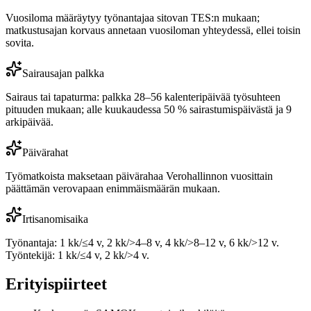
Vuosiloma määräytyy työnantajaa sitovan TES:n mukaan;
matkustusajan korvaus annetaan vuosiloman yhteydessä, ellei toisin
sovita.
Sairausajan palkka
Sairaus tai tapaturma: palkka 28–56 kalenteripäivää työsuhteen
pituuden mukaan; alle kuukaudessa 50 % sairastumispäivästä ja 9
arkipäivää.
Päivärahat
Työmatkoista maksetaan päivärahaa Verohallinnon vuosittain
päättämän verovapaan enimmäismäärän mukaan.
Irtisanomisaika
Työnantaja: 1 kk/≤4 v, 2 kk/>4–8 v, 4 kk/>8–12 v, 6 kk/>12 v.
Työntekijä: 1 kk/≤4 v, 2 kk/>4 v.
Erityispiirteet