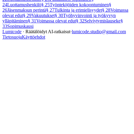
24
Luottamushenkilö
§
25
Työntekijöiden kokoontuminen
§
26
Jäsenmaksun perintä
§
27
Tulkinta ja erimielisyydet
§
28
Voimassa
olevat edut
§
29
Vakuutukset
§
30
Työhyvinvointi ja työkyvyn
ylläpitäminen
§
31
Voimassa olevat edut
§
32
Selviytymislauseke
§
33
Sopimuskausi
Lumicode
· Räätälöidyt AI-ratkaisut
·
lumicode.studio@gmail.com
Tietosuoja
Käyttöehdot