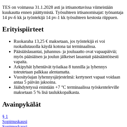
TES on voimassa 31.1.2028 asti ja irtisanottavissa viimeistään
kuukautta ennen päättymistä. Työsuhteen irtisanomisajat: työnantaja
14 pv-6 kk ja työntekijä 14 pv-1 kk työsuhteen kestosta riippuen.
Erityispiirteet
Ruokaraha 13,25 € maksetaan, jos työntekijä ei voi
ruokailutauolla käydä kotona tai terminaalissa.
Pääsiäislauantai, juhannus- ja jouluaatto ovat vapaapäiviä;
myös pääsiäisen ja joulun jälkeiset lauantait pääsääntöisesti
vapaita.
Arkipyhät lyhentävät työaikaa 8 tunnilla ja lyhennys
toteutetaan palkkaa alentamatta.
Vuosityöajan lyhennysjärjestelmä: kertyneet vapaat voidaan
antaa 5 päivän jaksoina.
Jäähdytetyssä enintään +7 °C terminaalissa työskenteleville
maksetaan 5 % lisä taulukkopalkasta.
Avainpykälät
§
1
Sopimuskausi
Sopimuskausi