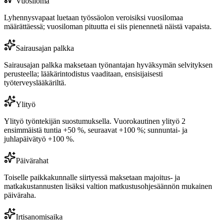
Vuosiloma
Lyhennysvapaat luetaan työssäolon veroisiksi vuosilomaa
määrättäessä; vuosiloman pituutta ei siis pienennetä näistä vapaista.
Sairausajan palkka
Sairausajan palkka maksetaan työnantajan hyväksymän selvityksen
perusteella; lääkärintodistus vaaditaan, ensisijaisesti
työterveyslääkäriltä.
Ylityö
Ylityö työntekijän suostumuksella. Vuorokautinen ylityö 2
ensimmäistä tuntia +50 %, seuraavat +100 %; sunnuntai- ja
juhlapäivätyö +100 %.
Päivärahat
Toiselle paikkakunnalle siirtyessä maksetaan majoitus- ja
matkakustannusten lisäksi valtion matkustusohjesäännön mukainen
päiväraha.
Irtisanomisaika