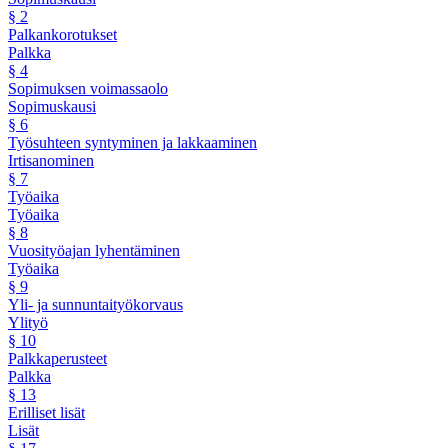
§
2
Palkankorotukset
Palkka
§
4
Sopimuksen voimassaolo
Sopimuskausi
§
6
Työsuhteen syntyminen ja lakkaaminen
Irtisanominen
§
7
Työaika
Työaika
§
8
Vuosityöajan lyhentäminen
Työaika
§
9
Yli- ja sunnuntaityökorvaus
Ylityö
§
10
Palkkaperusteet
Palkka
§
13
Erilliset lisät
Lisät