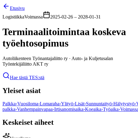
Etusivu
Logistiikka
Voimassa
2025-02-26
–
2028-01-31
Terminaalitoimintaa koskeva
työehtosopimus
Autoliikenteen Työnantajaliitto ry
·
Auto- ja Kuljetusalan
Työntekijäliitto AKT ry
Hae tästä TES:stä
Yleiset asiat
Palkka
›
Vuosiloma
›
Lomaraha
›
Ylityö
›
Lisät
›
Sunnuntaityö
›
Hälytystyö
›
palkka
›
Vanhempainvapaa
›
Irtisanomisaika
›
Koeaika
›
Työaika
›
Voimass
Keskeiset aiheet