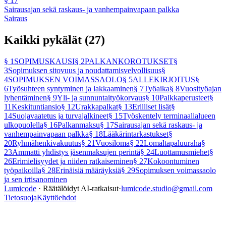
§
17
Sairausajan sekä raskaus- ja vanhempainvapaan palkka
Sairaus
Kaikki pykälät (
27
)
§
1
SOPIMUSKAUSI
§
2
PALKANKOROTUKSET
§
3
Sopimuksen sitovuus ja noudattamisvelvollisuus
§
4
SOPIMUKSEN VOIMASSAOLO
§
5
ALLEKIRJOITUS
§
6
Työsuhteen syntyminen ja lakkaaminen
§
7
Työaika
§
8
Vuosityöajan
lyhentäminen
§
9
Yli- ja sunnuntaityökorvaus
§
10
Palkkaperusteet
§
11
Keskituntiansio
§
12
Urakkapalkat
§
13
Erilliset lisät
§
14
Suojavaatetus ja turvajalkineet
§
15
Työskentely terminaalialueen
ulkopuolella
§
16
Palkanmaksu
§
17
Sairausajan sekä raskaus- ja
vanhempainvapaan palkka
§
18
Lääkärintarkastukset
§
20
Ryhmähenkivakuutus
§
21
Vuosiloma
§
22
Lomaltapaluuraha
§
23
Ammatti yhdistys jäsenmaksujen perintä
§
24
Luottamusmiehet
§
26
Erimielisyydet ja niiden ratkaiseminen
§
27
Kokoontuminen
työpaikoilla
§
28
Erinäisiä määräyksiä
§
29
Sopimuksen voimassaolo
ja sen irtisanominen
Lumicode
· Räätälöidyt AI-ratkaisut
·
lumicode.studio@gmail.com
Tietosuoja
Käyttöehdot