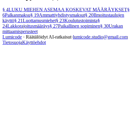
§
4
LUKU MIEHEN ASEMAA KOSKEVAT MÄÄRÄYKSET
§
6
Palkanmaksu
§
19
Ammattiyhdistysmaksut
§
20
Ilmoitustaulujen
käyttö
§
21
Luottamusmiehet
§
23
Koulutustoiminta
§
24
Lakkorajoitusmääräys
§
27
Paikallinen sopiminen
§
30
Urakan
mittaamisperusteet
Lumicode
· Räätälöidyt AI-ratkaisut
·
lumicode.studio@gmail.com
Tietosuoja
Käyttöehdot