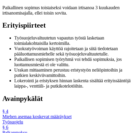
Paikallinen sopimus toistaiseksi voidaan irtisanoa 3 kuukauden
irtisanomisajalla, ellei toisin sovita.
Erityispiirteet
Työsuojeluvaltuutetun vapautus työstä lasketaan
toimialakohtaisilla kertoimilla.
Vuokratyövoiman käyttöä rajoitetaan ja siitä tiedotetaan
pääluottamusmiehelle sekä työsuojeluvaltuutetulle.
Paikallisen sopimisen työryhmä voi tehdä sopimuksia, jos
luottamusmiestä ei ole valittu.
Urakan mittaaminen perustuu eristystyön neliöpintoihin ja
putkien keskiviivamittoihin.
Lokerointi ja eristyksen hinnan laskenta sisältää erityissääntöjä
laippa-, venttiili- ja putkikotelotöihin.
Avainpykälät
§
4
Miehen asemaa koskevat määräykset
Työsuojelu
§
6
Palkanmaksu