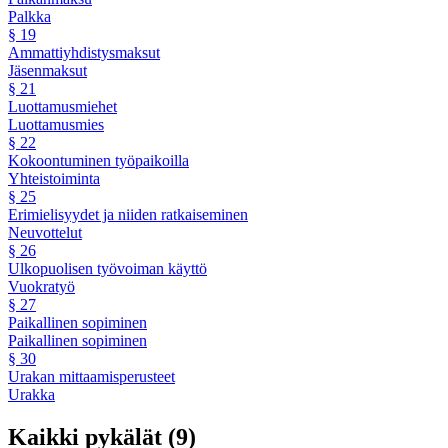
Palkka
§
19
Ammattiyhdistysmaksut
Jäsenmaksut
§
21
Luottamusmiehet
Luottamusmies
§
22
Kokoontuminen työpaikoilla
Yhteistoiminta
§
25
Erimielisyydet ja niiden ratkaiseminen
Neuvottelut
§
26
Ulkopuolisen työvoiman käyttö
Vuokratyö
§
27
Paikallinen sopiminen
Paikallinen sopiminen
§
30
Urakan mittaamisperusteet
Urakka
Kaikki pykälät (
9
)