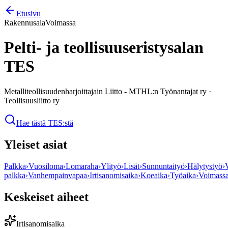
Etusivu
Rakennusala
Voimassa
Pelti- ja teollisuuseristysalan
TES
Metalliteollisuudenharjoittajain Liitto - MTHL:n Työnantajat ry
·
Teollisuusliitto ry
Hae tästä TES:stä
Yleiset asiat
Palkka
›
Vuosiloma
›
Lomaraha
›
Ylityö
›
Lisät
›
Sunnuntaityö
›
Hälytystyö
›
palkka
›
Vanhempainvapaa
›
Irtisanomisaika
›
Koeaika
›
Työaika
›
Voimass
Keskeiset aiheet
Irtisanomisaika