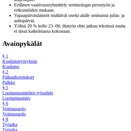
Erillinen vaativuusryhmittely seminologin perustyön ja
erikoistöiden mukaan.
Vapaapäiväsäännöt sisältävät useita alalle ominaisia juhla- ja
aattopäiviä.
Yölisä 20 % kello 23–06; iltatyön ehto jatkuu tekstissä mutta
ei tässä katkelmassa kokonaan.
Avainpykälät
§
1
Koulutustyöryhmä
Koulutus
§
2
Palkankorotukset
Palkka
§
5
Luottamusmiehen työsuhde
Luottamusmies
§
6
Voimassaolo
Voimassaolo
§
8
Työaika
Työaika