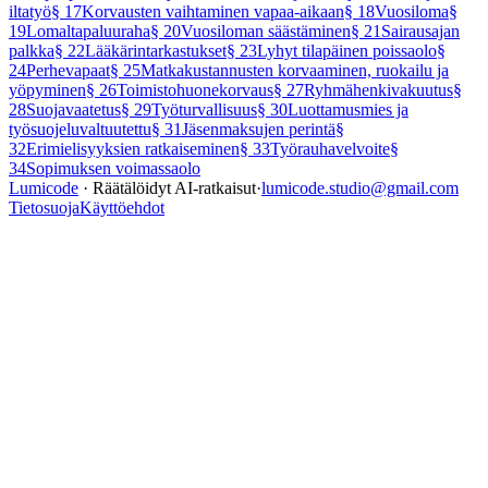
iltatyö
§
17
Korvausten vaihtaminen vapaa-aikaan
§
18
Vuosiloma
§
19
Lomaltapaluuraha
§
20
Vuosiloman säästäminen
§
21
Sairausajan
palkka
§
22
Lääkärintarkastukset
§
23
Lyhyt tilapäinen poissaolo
§
24
Perhevapaat
§
25
Matkakustannusten korvaaminen, ruokailu ja
yöpyminen
§
26
Toimistohuonekorvaus
§
27
Ryhmähenkivakuutus
§
28
Suojavaatetus
§
29
Työturvallisuus
§
30
Luottamusmies ja
työsuojeluvaltuutettu
§
31
Jäsenmaksujen perintä
§
32
Erimielisyyksien ratkaiseminen
§
33
Työrauhavelvoite
§
34
Sopimuksen voimassaolo
Lumicode
· Räätälöidyt AI-ratkaisut
·
lumicode.studio@gmail.com
Tietosuoja
Käyttöehdot