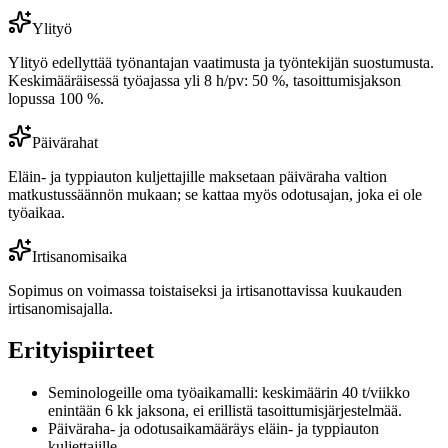
Ylityö
Ylityö edellyttää työnantajan vaatimusta ja työntekijän suostumusta.
Keskimääräisessä työajassa yli 8 h/pv: 50 %, tasoittumisjakson
lopussa 100 %.
Päivärahat
Eläin- ja typpiauton kuljettajille maksetaan päiväraha valtion
matkustussäännön mukaan; se kattaa myös odotusajan, joka ei ole
työaikaa.
Irtisanomisaika
Sopimus on voimassa toistaiseksi ja irtisanottavissa kuukauden
irtisanomisajalla.
Erityispiirteet
Seminologeille oma työaikamalli: keskimäärin 40 t/viikko
enintään 6 kk jaksona, ei erillistä tasoittumisjärjestelmää.
Päiväraha- ja odotusaikamääräys eläin- ja typpiauton
kuljettajille.