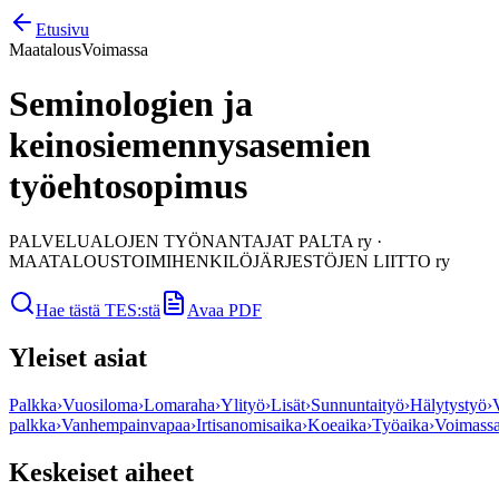
Etusivu
Maatalous
Voimassa
Seminologien ja
keinosiemennysasemien
työehtosopimus
PALVELUALOJEN TYÖNANTAJAT PALTA ry
·
MAATALOUSTOIMIHENKILÖJÄRJESTÖJEN LIITTO ry
Hae tästä TES:stä
Avaa PDF
Yleiset asiat
Palkka
›
Vuosiloma
›
Lomaraha
›
Ylityö
›
Lisät
›
Sunnuntaityö
›
Hälytystyö
›
palkka
›
Vanhempainvapaa
›
Irtisanomisaika
›
Koeaika
›
Työaika
›
Voimass
Keskeiset aiheet