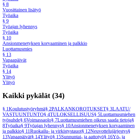
§
8
Vuosittainen lisätyö
Työaika
§
9
Työajan lyhennys
Työaika
§
10
Ansionmenetyksen korvaaminen ja palkkio
Luottamusmies
§
13
Vapaapäivät
Työaika
§
14
Ylityö
Ylityö
Kaikki pykälät (
34
)
§
1
Koulutustyöryhmä
§
2
PALKANKOROTUKSET
§
3
LAATU/
VASTUUNTUNTO
§
4
TULOKSELLISUUS
§
5
Luottamusmiehen
työsuhde
§
6
Voimassaolo
§
7
Luottamusmiehen oikeus saada tietoja
§
8
Työaika
§
9
Työajan lyhennys
§
10
Ansionmenetyksen korvaaminen
ja palkkio
§
11
Ruokailu- ja virkistystauot
§
12
Neuvottelujärjestys
§
13
Vapaapäivät
§
14
Ylityö
§
15
Sunnuntai- ja aattotyö
§
16
Yö- ja