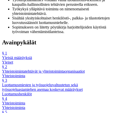
kaupallis-hallinnollisten tehtävien perusteella erikseen.
Työkykyä ylläpitävä toiminta on nimenomaisesti
yhteistoimintatehtävä.
Sisältää yksityiskohtaiset henkilöstö-, palkka- ja tilastotietojen
luovutussäännöt luottamusmiehelle.
Sopimukseen on liitetty pöytäkirja harjoittelijoiden käytöstä
työvoiman vähentämistilanteissa.
Avainpykälät
§
1
Yleisiä määräyksiä
Yleiset
§
2
Yhteistoimintatehtävät ja yhteistoimintaorganisaatiot
Yhteistoiminta
§
3
Luottamusmiesten ja työsuojeluvaltuutetun sekä
työsuojeluasiamiehen asemaa koskevat määräykset
Luottamushenkilöt
§
4
Yhteistoiminta
Yhteistoiminta
§
5