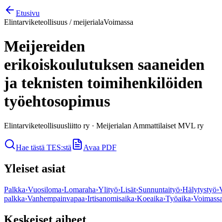
Etusivu
Elintarviketeollisuus / meijeriala
Voimassa
Meijereiden
erikoiskoulutuksen saaneiden
ja teknisten toimihenkilöiden
työehtosopimus
Elintarviketeollisuusliitto ry
·
Meijerialan Ammattilaiset MVL ry
Hae tästä TES:stä
Avaa PDF
Yleiset asiat
Palkka
›
Vuosiloma
›
Lomaraha
›
Ylityö
›
Lisät
›
Sunnuntaityö
›
Hälytystyö
›
palkka
›
Vanhempainvapaa
›
Irtisanomisaika
›
Koeaika
›
Työaika
›
Voimass
Keskeiset aiheet