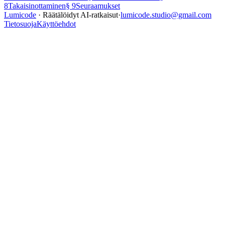
8
Takaisinottaminen
§
9
Seuraamukset
Lumicode
· Räätälöidyt AI-ratkaisut
·
lumicode.studio@gmail.com
Tietosuoja
Käyttöehdot