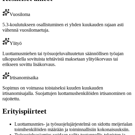
Vuosiloma
5.3-koulutukseen osallistuminen ei yhden kuukauden rajaan asti
vähennä vuosilomaetuja.
Ylityö
Luottamusmiehen tai työsuojeluvaltuutetun säännöllisen työajan
ulkopuolella sovituista tehtävistä maksetaan ylityökorvaus tai
erikseen sovittu lisäkorvaus.
Irtisanomisaika
Sopimus on voimassa toistaiseksi kuuden kuukauden
irtisanomisajalla. Suojattujen luottamushenkilöiden irtisanominen on
rajoitettu.
Erityispiirteet
Luottamusmies- ja työsuojelujärjestelmä on sidottu meijerialan
toimihenkilöiden määrään ja toiminnallisiin kokonaisuuksiin.
Työsuojeluasiamies voidaan valita tuotannollis-teknisten ja