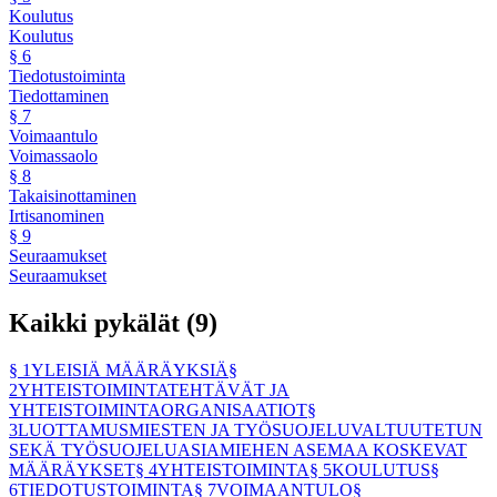
Koulutus
Koulutus
§
6
Tiedotustoiminta
Tiedottaminen
§
7
Voimaantulo
Voimassaolo
§
8
Takaisinottaminen
Irtisanominen
§
9
Seuraamukset
Seuraamukset
Kaikki pykälät (
9
)
§
1
YLEISIÄ MÄÄRÄYKSIÄ
§
2
YHTEISTOIMINTATEHTÄVÄT JA
YHTEISTOIMINTAORGANISAATIOT
§
3
LUOTTAMUSMIESTEN JA TYÖSUOJELUVALTUUTETUN
SEKÄ TYÖSUOJELUASIAMIEHEN ASEMAA KOSKEVAT
MÄÄRÄYKSET
§
4
YHTEISTOIMINTA
§
5
KOULUTUS
§
6
TIEDOTUSTOIMINTA
§
7
VOIMAANTULO
§