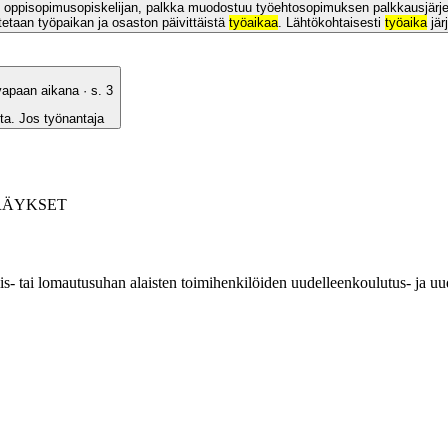
een oppisopimusopiskelijan, palkka muodostuu työehtosopimuksen palkkausjär
etaan työpaikan ja osaston päivittäistä
työaikaa
. Lähtökohtaisesti
työaika
jär
vapaan aikana
· s.
3
ta. Jos työnantaja
RÄYKSET
mis- tai lomautusuhan alaisten toimihenkilöiden uudelleenkoulutus- ja uu