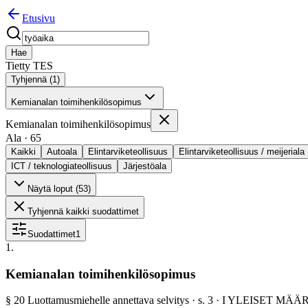
Etusivu
Hae
Tietty TES
Tyhjennä (
1
)
Kemianalan toimihenkilösopimus
Kemianalan toimihenkilösopimus
Ala
·
65
Kaikki
Autoala
Elintarviketeollisuus
Elintarviketeollisuus / meijeriala
ICT / teknologiateollisuus
Järjestöala
Näytä loput (
53
)
Tyhjennä kaikki suodattimet
Suodattimet
1
1
.
Kemianalan toimihenkilösopimus
§
20
Luottamusmiehelle annettava selvitys
· s.
3
·
I YLEISET MÄÄ