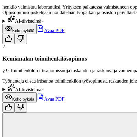
henkilö valmistuu laborantiksi. Yrityksen palkatessa valmistuneen 
Oppisopimusopiskelijaan noudatetaan työpaikan ja osaston päivittäist
AI-tiivistelmä
›
Avaa PDF
Koko pykälä
2
.
Kemianalan toimihenkilösopimus
§
9
Toimihenkilön irtisanomissuoja raskauden ja raskaus- ja vanhem
Työnantaja ei saa irtisanoa toimihenkilön työsopimusta raskauden johd
AI-tiivistelmä
›
Avaa PDF
Koko pykälä