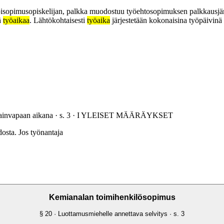
oppisopimusopiskelijan, palkka muodostuu työehtosopimuksen palkkausjä
ä
työaikaa
. Lähtökohtaisesti
työaika
järjestetään kokonaisina työpäivinä
painvapaan aikana
· s.
3
·
I YLEISET MÄÄRÄYKSET
osta. Jos työnantaja
Kemianalan toimihenkilösopimus
§
20
· Luottamusmiehelle annettava selvitys
· s.
3