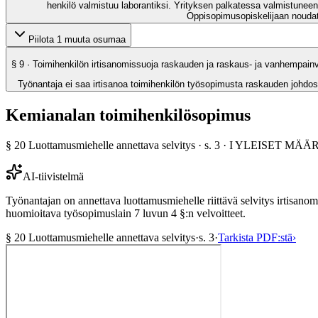
henkilö valmistuu laborantiksi. Yrityksen palkatessa valmistun
Oppisopimusopiskelijaan noudat
Piilota 1 muuta osumaa
§
9
· Toimihenkilön irtisanomissuoja raskauden ja raskaus- ja vanhempain
Työnantaja ei saa irtisanoa toimihenkilön työsopimusta raskauden johdos
Kemianalan toimihenkilösopimus
§
20
Luottamusmiehelle annettava selvitys
· s.
3
·
I YLEISET MÄÄ
AI-tiivistelmä
Työnantajan on annettava luottamusmiehelle riittävä selvitys irtisano
huomioitava työsopimuslain 7 luvun 4 §:n velvoitteet.
§
20
Luottamusmiehelle annettava selvitys
·
s.
3
·
Tarkista PDF:stä
›