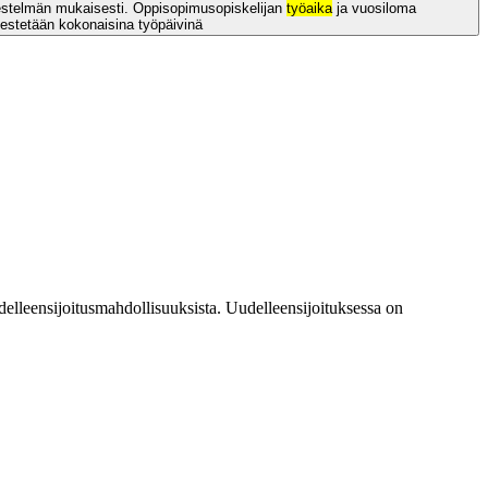
jestelmän mukaisesti. Oppisopimusopiskelijan
työaika
ja vuosiloma
jestetään kokonaisina työpäivinä
delleensijoitusmahdollisuuksista. Uudelleensijoituksessa on