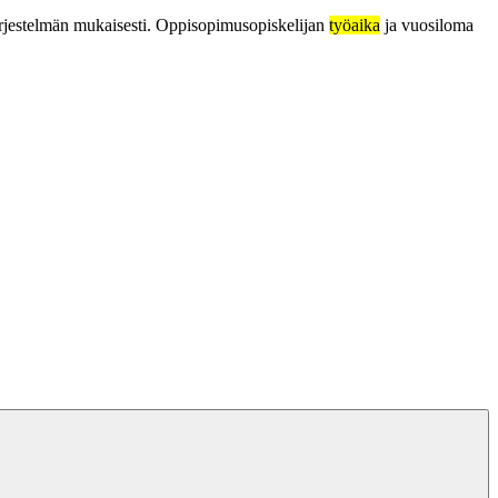
rjestelmän mukaisesti. Oppisopimusopiskelijan
työaika
ja vuosiloma