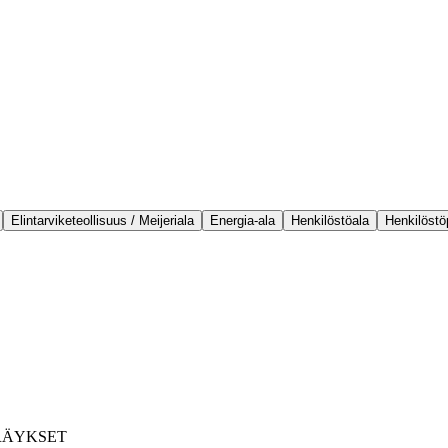
Elintarviketeollisuus / Meijeriala
Energia-ala
Henkilöstöala
Henkilöstö
RÄYKSET