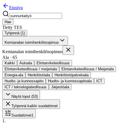
Etusivu
Hae
Tietty TES
Tyhjennä (
1
)
Kemianalan toimihenkilösopimus
Kemianalan toimihenkilösopimus
Ala
·
65
Kaikki
Autoala
Elintarviketeollisuus
Elintarviketeollisuus / meijeriala
Elintarviketeollisuus / Meijeriala
Energia-ala
Henkilöstöala
Henkilöstöpalveluala
Huolto- ja kunnossapito
Huolto- ja kunnossapitoala
ICT
ICT / teknologiateollisuus
Järjestöala
Näytä loput (
53
)
Tyhjennä kaikki suodattimet
Suodattimet
1
1
.