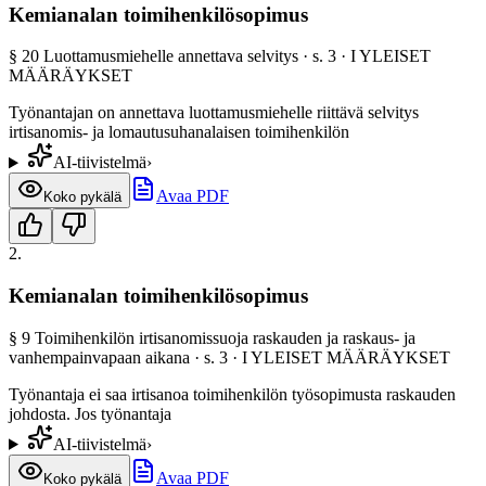
Kemianalan toimihenkilösopimus
§
20
Luottamusmiehelle annettava selvitys
· s.
3
·
I YLEISET
MÄÄRÄYKSET
Työnantajan on annettava luottamusmiehelle riittävä selvitys
irtisanomis- ja lomautusuhanalaisen toimihenkilön
AI-tiivistelmä
›
Avaa PDF
Koko pykälä
2
.
Kemianalan toimihenkilösopimus
§
9
Toimihenkilön irtisanomissuoja raskauden ja raskaus- ja
vanhempainvapaan aikana
· s.
3
·
I YLEISET MÄÄRÄYKSET
Työnantaja ei saa irtisanoa toimihenkilön työsopimusta raskauden
johdosta. Jos työnantaja
AI-tiivistelmä
›
Avaa PDF
Koko pykälä