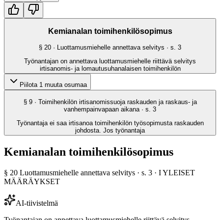
Kemianalan toimihenkilösopimus
§
20
· Luottamusmiehelle annettava selvitys
· s.
3
Työnantajan on annettava luottamusmiehelle riittävä selvitys
irtisanomis- ja lomautusuhanalaisen toimihenkilön
Piilota 1 muuta osumaa
§
9
· Toimihenkilön irtisanomissuoja raskauden ja raskaus- ja
vanhempainvapaan aikana
· s.
3
Työnantaja ei saa irtisanoa toimihenkilön työsopimusta raskauden
johdosta. Jos työnantaja
Kemianalan toimihenkilösopimus
§
20
Luottamusmiehelle annettava selvitys
· s.
3
·
I YLEISET
MÄÄRÄYKSET
AI-tiivistelmä
Työnantajan on annettava luottamusmiehelle riittävä selvitys