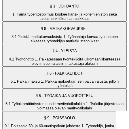
§
1
· JOHDANTO
1. Tämä työehtosopimus koskee kansi- ja konemiehistön sekä
taloushenkilökunnan palkkaus
§
8
· MATKAKORVAUKSET
8.1 Yleistä matkakorvauksista 1. Työnantaja korvaa työsuhteen
alkaessa työntekijän matkakustannukset
§
4
· YLEISTÄ
4.1 Työhönotto 1. Palkatessaan työntekijöitä ulkomaanliikenteessä
oleviin suomalaisiin matkustaja-aluksiin
§
6
· PALKKAEHDOT
6.1 Palkanmaksu 1. Palkka maksetaan sen päivän alusta, jolloin
työntekijä
§
5
· TYÖAIKA JA VUOROTTELU
5.1 Työaikamääräysten suhde merityöaikalakiin 1. Työaika järjestetään
voimassa olevan merityöaikalain
§
9
· POISSAOLO
9.1 Poissaolo 50- ja 60-vuotispäivän johdosta 1. Työntekijä, jonka