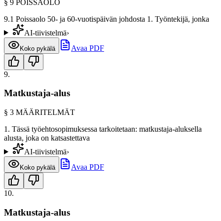
§
9
POISSAOLO
9.1 Poissaolo 50- ja 60-vuotispäivän johdosta 1. Työntekijä, jonka
AI-tiivistelmä
›
Avaa PDF
Koko pykälä
9
.
Matkustaja-alus
§
3
MÄÄRITELMÄT
1. Tässä työehtosopimuksessa tarkoitetaan: matkustaja-aluksella
alusta, joka on katsastettava
AI-tiivistelmä
›
Avaa PDF
Koko pykälä
10
.
Matkustaja-alus