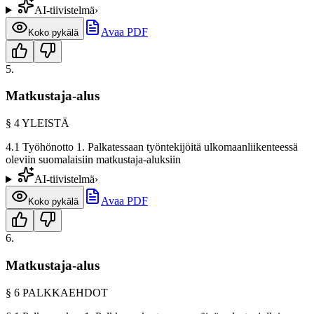
AI-tiivistelmä
›
Avaa PDF
Koko pykälä
5
.
Matkustaja-alus
§
4
YLEISTÄ
4.1 Työhönotto 1. Palkatessaan työntekijöitä ulkomaanliikenteessä
oleviin suomalaisiin matkustaja-aluksiin
AI-tiivistelmä
›
Avaa PDF
Koko pykälä
6
.
Matkustaja-alus
§
6
PALKKAEHDOT