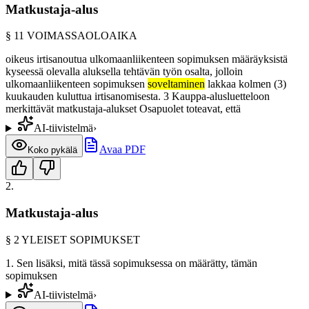
Matkustaja-alus
§
11
VOIMASSAOLOAIKA
oikeus irtisanoutua ulkomaanliikenteen sopimuksen määräyksistä
kyseessä olevalla aluksella tehtävän työn osalta, jolloin
ulkomaanliikenteen sopimuksen
soveltaminen
lakkaa kolmen (3)
kuukauden kuluttua irtisanomisesta. 3 Kauppa-alusluetteloon
merkittävät matkustaja-alukset Osapuolet toteavat, että
AI-tiivistelmä
›
Avaa PDF
Koko pykälä
2
.
Matkustaja-alus
§
2
YLEISET SOPIMUKSET
1. Sen lisäksi, mitä tässä sopimuksessa on määrätty, tämän
sopimuksen
AI-tiivistelmä
›