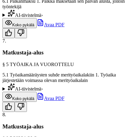
6.1 Palkanmaksu 1. Palkka maksetaan sen päivän alusta, jolloin
työntekijä
AI-tiivistelmä
›
Avaa PDF
Koko pykälä
7
.
Matkustaja-alus
§
5
TYÖAIKA JA VUOROTTELU
5.1 Työaikamääräysten suhde merityöaikalakiin 1. Työaika
järjestetään voimassa olevan merityöaikalain
AI-tiivistelmä
›
Avaa PDF
Koko pykälä
8
.
Matkustaja-alus