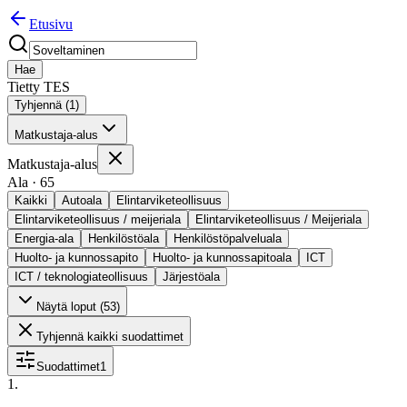
Etusivu
Hae
Tietty TES
Tyhjennä (
1
)
Matkustaja-alus
Matkustaja-alus
Ala
·
65
Kaikki
Autoala
Elintarviketeollisuus
Elintarviketeollisuus / meijeriala
Elintarviketeollisuus / Meijeriala
Energia-ala
Henkilöstöala
Henkilöstöpalveluala
Huolto- ja kunnossapito
Huolto- ja kunnossapitoala
ICT
ICT / teknologiateollisuus
Järjestöala
Näytä loput (
53
)
Tyhjennä kaikki suodattimet
Suodattimet
1
1
.