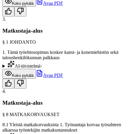
Avaa PDF
Koko pykälä
3
.
Matkustaja-alus
§
1
JOHDANTO
1. Tämä työehtosopimus koskee kansi- ja konemiehistön sekä
taloushenkilökunnan palkkaus
AI-tiivistelmä
›
Avaa PDF
Koko pykälä
4
.
Matkustaja-alus
§
8
MATKAKORVAUKSET
8.1 Yleistä matkakorvauksista 1. Työnantaja korvaa työsuhteen
alkaessa työntekijän matkakustannukset