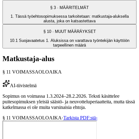
§
3
· MÄÄRITELMÄT
1. Tässä työehtosopimuksessa tarkoitetaan: matkustaja-aluksella
alusta, joka on katsastettava
§
10
· MUUT MÄÄRÄYKSET
10.1 Suojavaatetus 1. Aluksissa on varattava työntekijän käyttöön
tarpeellinen määrä
Matkustaja-alus
§
11
VOIMASSAOLOAIKA
AI-tiivistelmä
Sopimus on voimassa 1.3.2024–28.2.2026. Teksti käsittelee
puitesopimuksen yleisiä säästö- ja neuvotteluperiaatteita, mutta tässä
katkelmassa ei ole muita varsinaisia ehtoja.
§
11
VOIMASSAOLOAIKA
·
Tarkista PDF:stä
›