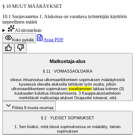
§
10
MUUT MÄÄRÄYKSET
10.1 Suojavaatetus 1. Aluksissa on varattava työntekijän käyttöön
tarpeellinen määrä
AI-tiivistelmä
›
Avaa PDF
Koko pykälä
Matkustaja-alus
§
11
· VOIMASSAOLOAIKA
oikeus irtisanoutua ulkomaanliikenteen sopimuksen määräyksistä
kyseessä olevalla aluksella tehtävän työn osalta, jolloin
ulkomaanliikenteen sopimuksen
soveltaminen
lakkaa kolmen (3)
kuukauden kuluttua irtisanomisesta. 3 Kauppa-alusluetteloon
merkittävät matkustaja-alukset Osapuolet toteavat, että
Piilota 9 muuta osumaa
§
2
· YLEISET SOPIMUKSET
1. Sen lisäksi, mitä tässä sopimuksessa on määrätty, tämän
sopimuksen