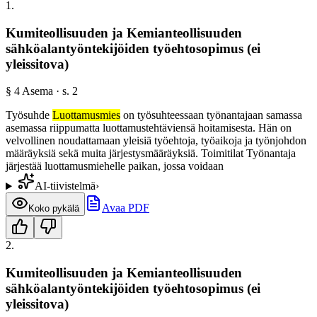
1
.
Kumiteollisuuden ja Kemianteollisuuden
sähköalantyöntekijöiden työehtosopimus (ei
yleissitova)
§
4
Asema
· s.
2
Työsuhde
Luottamusmies
on työsuhteessaan työnantajaan samassa
asemassa riippumatta luottamustehtäviensä hoitamisesta. Hän on
velvollinen noudattamaan yleisiä työehtoja, työaikoja ja työnjohdon
määräyksiä sekä muita järjestysmääräyksiä. Toimitilat Työnantaja
järjestää luottamusmiehelle paikan, jossa voidaan
AI-tiivistelmä
›
Avaa PDF
Koko pykälä
2
.
Kumiteollisuuden ja Kemianteollisuuden
sähköalantyöntekijöiden työehtosopimus (ei
yleissitova)