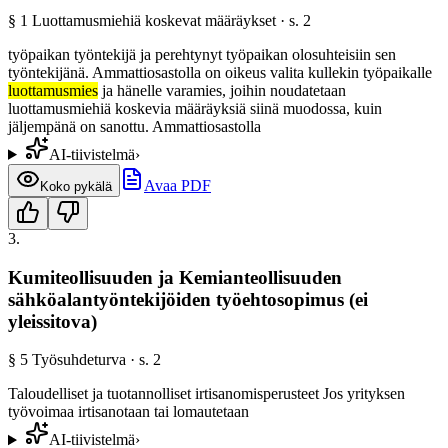
§
1
Luottamusmiehiä koskevat määräykset
· s.
2
työpaikan työntekijä ja perehtynyt työpaikan olosuhteisiin sen
työntekijänä. Ammattiosastolla on oikeus valita kullekin työpaikalle
luottamusmies
ja hänelle varamies, joihin noudatetaan
luottamusmiehiä koskevia määräyksiä siinä muodossa, kuin
jäljempänä on sanottu. Ammattiosastolla
AI-tiivistelmä
›
Avaa PDF
Koko pykälä
3
.
Kumiteollisuuden ja Kemianteollisuuden
sähköalantyöntekijöiden työehtosopimus (ei
yleissitova)
§
5
Työsuhdeturva
· s.
2
Taloudelliset ja tuotannolliset irtisanomisperusteet Jos yrityksen
työvoimaa irtisanotaan tai lomautetaan
AI-tiivistelmä
›