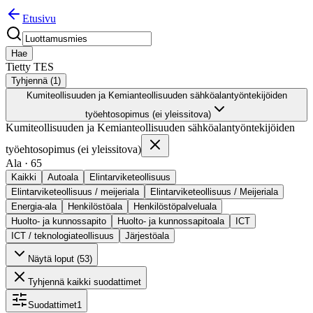
Etusivu
Hae
Tietty TES
Tyhjennä (
1
)
Kumiteollisuuden ja Kemianteollisuuden sähköalantyöntekijöiden
työehtosopimus (ei yleissitova)
Kumiteollisuuden ja Kemianteollisuuden sähköalantyöntekijöiden
työehtosopimus (ei yleissitova)
Ala
·
65
Kaikki
Autoala
Elintarviketeollisuus
Elintarviketeollisuus / meijeriala
Elintarviketeollisuus / Meijeriala
Energia-ala
Henkilöstöala
Henkilöstöpalveluala
Huolto- ja kunnossapito
Huolto- ja kunnossapitoala
ICT
ICT / teknologiateollisuus
Järjestöala
Näytä loput (
53
)
Tyhjennä kaikki suodattimet
Suodattimet
1