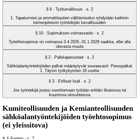
§
6
· Työturvallisuus
· s.
2
1. Tapaturmien ja ammattitautien välttämiseksi ryhdytään kaikkiin
toimenpiteisiin työntekijän turvallisuuden
§
10
· Sopimuksen voimassaolo
· s.
2
Työehtosopimus on voimassa 3.4.2025 -31.1.2028 saakka, ellei alla
olevasta muuta
§
2
· Palkkaperusteet
· s.
2
Sähköalantyöntekijöiden palkat määräytyvät seuraavasti: Peruspalkat
1. Täysin työkykyisten 18 vuotta
§
3
· Erilliset lisät
· s.
2
Jos työntekijä joutuu suorittamaan työtään erittäin likaisissa tai
kuumissa olosuhteissa
Kumiteollisuuden ja Kemianteollisuuden
sähköalantyöntekijöiden työehtosopimus
(ei yleissitova)
§
4
Asema
· s.
2