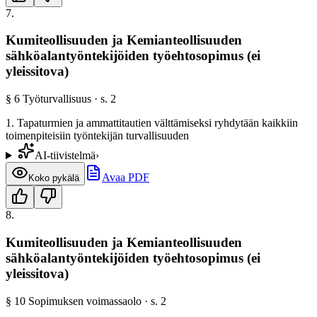
7
.
Kumiteollisuuden ja Kemianteollisuuden
sähköalantyöntekijöiden työehtosopimus (ei
yleissitova)
§
6
Työturvallisuus
· s.
2
1. Tapaturmien ja ammattitautien välttämiseksi ryhdytään kaikkiin
toimenpiteisiin työntekijän turvallisuuden
AI-tiivistelmä
›
Avaa PDF
Koko pykälä
8
.
Kumiteollisuuden ja Kemianteollisuuden
sähköalantyöntekijöiden työehtosopimus (ei
yleissitova)
§
10
Sopimuksen voimassaolo
· s.
2