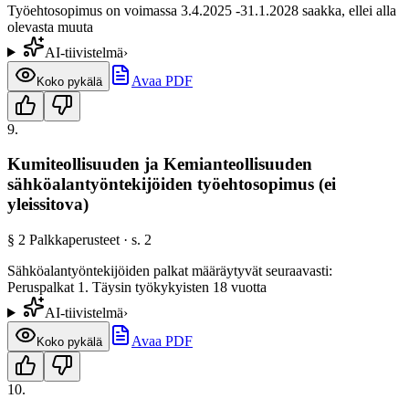
Työehtosopimus on voimassa 3.4.2025 -31.1.2028 saakka, ellei alla
olevasta muuta
AI-tiivistelmä
›
Avaa PDF
Koko pykälä
9
.
Kumiteollisuuden ja Kemianteollisuuden
sähköalantyöntekijöiden työehtosopimus (ei
yleissitova)
§
2
Palkkaperusteet
· s.
2
Sähköalantyöntekijöiden palkat määräytyvät seuraavasti:
Peruspalkat 1. Täysin työkykyisten 18 vuotta
AI-tiivistelmä
›
Avaa PDF
Koko pykälä
10
.