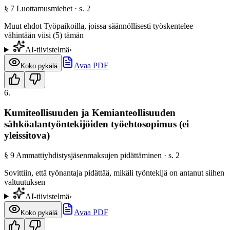
§
7
Luottamusmiehet
· s.
2
Muut ehdot Työpaikoilla, joissa säännöllisesti työskentelee
vähintään viisi (5) tämän
AI-tiivistelmä
›
Avaa PDF
Koko pykälä
6
.
Kumiteollisuuden ja Kemianteollisuuden
sähköalantyöntekijöiden työehtosopimus (ei
yleissitova)
§
9
Ammattiyhdistysjäsenmaksujen pidättäminen
· s.
2
Sovittiin, että työnantaja pidättää, mikäli työntekijä on antanut siihen
valtuutuksen
AI-tiivistelmä
›
Avaa PDF
Koko pykälä