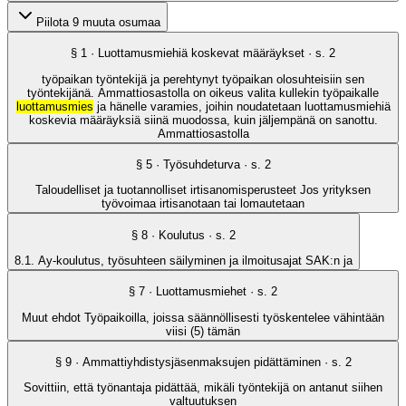
Piilota 9 muuta osumaa
§
1
· Luottamusmiehiä koskevat määräykset
· s.
2
työpaikan työntekijä ja perehtynyt työpaikan olosuhteisiin sen
työntekijänä. Ammattiosastolla on oikeus valita kullekin työpaikalle
luottamusmies
ja hänelle varamies, joihin noudatetaan luottamusmiehiä
koskevia määräyksiä siinä muodossa, kuin jäljempänä on sanottu.
Ammattiosastolla
§
5
· Työsuhdeturva
· s.
2
Taloudelliset ja tuotannolliset irtisanomisperusteet Jos yrityksen
työvoimaa irtisanotaan tai lomautetaan
§
8
· Koulutus
· s.
2
8.1. Ay-koulutus, työsuhteen säilyminen ja ilmoitusajat SAK:n ja
§
7
· Luottamusmiehet
· s.
2
Muut ehdot Työpaikoilla, joissa säännöllisesti työskentelee vähintään
viisi (5) tämän
§
9
· Ammattiyhdistysjäsenmaksujen pidättäminen
· s.
2
Sovittiin, että työnantaja pidättää, mikäli työntekijä on antanut siihen
valtuutuksen