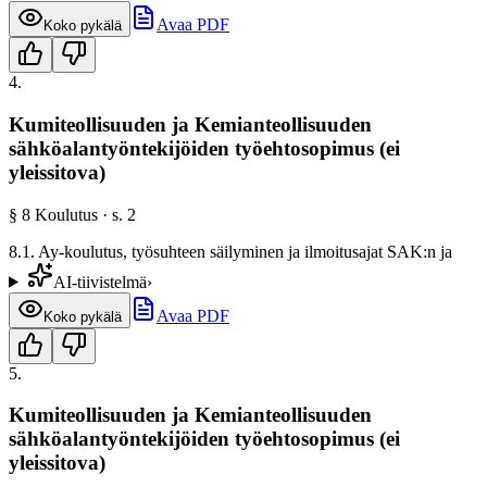
Avaa PDF
Koko pykälä
4
.
Kumiteollisuuden ja Kemianteollisuuden
sähköalantyöntekijöiden työehtosopimus (ei
yleissitova)
§
8
Koulutus
· s.
2
8.1. Ay-koulutus, työsuhteen säilyminen ja ilmoitusajat SAK:n ja
AI-tiivistelmä
›
Avaa PDF
Koko pykälä
5
.
Kumiteollisuuden ja Kemianteollisuuden
sähköalantyöntekijöiden työehtosopimus (ei
yleissitova)