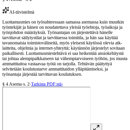
AI-tiivistelmä
Luottamusmies on työsuhteessaan samassa asemassa kuin muutkin
työntekijät ja hänen on noudatettava yleisiä työehtoja, työaikoja ja
työnjohdon määräyksiä. Työnantajan on järjestettävä hänelle
tarvittavat säilytystilat ja tarvittaessa toimitila, ja hän saa käyttää
tavanomaisia toimistovälineitä, myös yleisesti käytössä olevia atk-
laitteita, ohjelmia ja internet-yhteyttä; käytännön järjestelyt sovitaan
paikallisesti. Luottamusmiestehtävä ei saa heikentää ansiokehitystä
tai johtaa alempipalkkaiseen tai vähempiarvoiseen työhön, jos muuta
ammattitaitoa vastaavaa työtä on tarjolla. Tehtävän päätyttyä
selvitetään koulutustarve ammattitaidon ylläpitämiseksi, ja
työnantaja järjestää tarvittavan koulutuksen.
§
4
Asema
·
s.
2
·
Tarkista PDF:stä
›