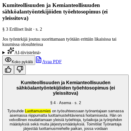
Kumiteollisuuden ja Kemianteollisuuden
sähköalantyöntekijöiden työehtosopimus (ei
yleissitova)
§
3
Erilliset lisät
· s.
2
Jos työntekijä joutuu suorittamaan työtään erittäin likaisissa tai
kuumissa olosuhteissa
AI-tiivistelmä
›
Avaa PDF
Koko pykälä
Kumiteollisuuden ja Kemianteollisuuden
sähköalantyöntekijöiden työehtosopimus (ei
yleissitova)
§
4
· Asema
· s.
2
Työsuhde
Luottamusmies
on työsuhteessaan työnantajaan samassa
asemassa riippumatta luottamustehtäviensä hoitamisesta. Hän on
velvollinen noudattamaan yleisiä työehtoja, työaikoja ja työnjohdon
määräyksiä sekä muita järjestysmääräyksiä. Toimitilat Työnantaja
järjestää luottamusmiehelle paikan, jossa voidaan