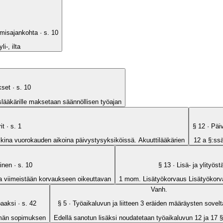
amisajankohta
· s.
10
i-, ilta
kset
· s.
10
ääkärille maksetaan säännöllisen työajan
it
· s.
1
§
12
· Päi
ikkina vuorokauden aikoina päivystysyksiköissä. Akuuttilääkärien
12 a §:ss
inen
· s.
10
§
13
· Lisä- ja ylityös
 viimeistään korvaukseen oikeuttavan
1 mom. Lisätyökorvaus Lisätyökorva
Vanh.
paaksi
· s.
42
§
5
· Työaikaluvun ja liitteen 3 eräiden määräysten sovel
 tämän sopimuksen
Edellä sanotun lisäksi noudatetaan työaikaluvun 12 ja 17 