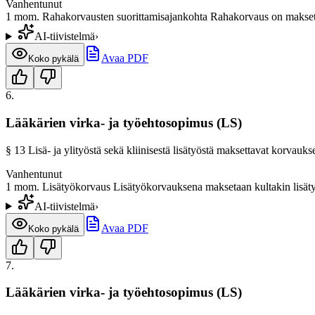
Vanhentunut
1 mom. Rahakorvausten suorittamisajankohta Rahakorvaus on maksett
AI-tiivistelmä
›
Avaa PDF
Koko pykälä
6
.
Lääkärien virka- ja työehtosopimus (LS)
§
13
Lisä- ja ylityöstä sekä kliinisestä lisätyöstä maksettavat korvauks
Vanhentunut
1 mom. Lisätyökorvaus Lisätyökorvauksena maksetaan kultakin lisätyö
AI-tiivistelmä
›
Avaa PDF
Koko pykälä
7
.
Lääkärien virka- ja työehtosopimus (LS)