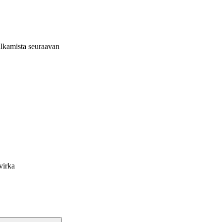
alkamista seuraavan
virka