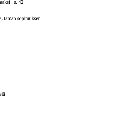
aaksi
· s.
42
ävä, tämän sopimuksen
siä