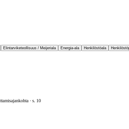
Elintarviketeollisuus / Meijeriala
Energia-ala
Henkilöstöala
Henkilöstö
ittamisajankohta
· s.
10