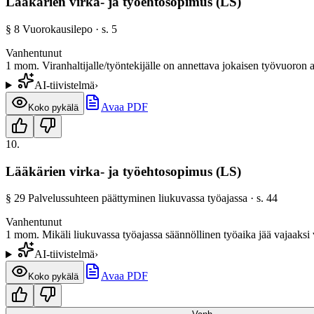
Lääkärien virka- ja työehtosopimus (LS)
§
8
Vuorokausilepo
· s.
5
Vanhentunut
1 mom. Viranhaltijalle/työntekijälle on annettava jokaisen työvuoron 
AI-tiivistelmä
›
Avaa PDF
Koko pykälä
10
.
Lääkärien virka- ja työehtosopimus (LS)
§
29
Palvelussuhteen päättyminen liukuvassa työajassa
· s.
44
Vanhentunut
1 mom. Mikäli liukuvassa työajassa säännöllinen työaika jää vajaaksi 
AI-tiivistelmä
›
Avaa PDF
Koko pykälä