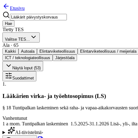
Etusivu
Hae
Tietty TES
Valitse TES...
Ala
·
65
Kaikki
Autoala
Elintarviketeollisuus
Elintarviketeollisuus / meijeriala
ICT / teknologiateollisuus
Järjestöala
Näytä loput (
53
)
Suodattimet
1
.
Lääkärien virka- ja työehtosopimus (LS)
§
18
Tuntipalkan laskeminen sekä raha- ja vapaa-aikakorvausten suor
Vanhentunut
1 a mom. Tuntipalkan laskeminen 1.5.2025-31.1.2026 Lisä-, yli-, ilta
AI-tiivistelmä
›