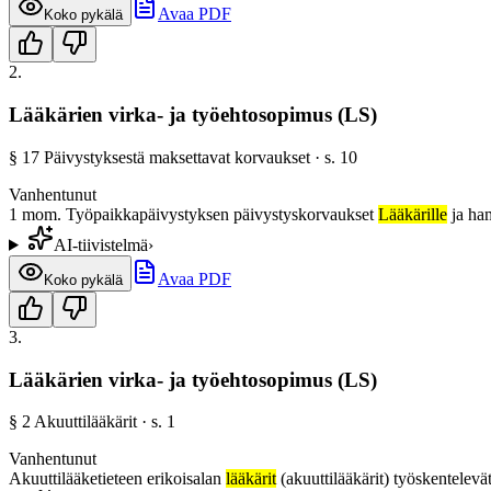
Avaa PDF
Koko pykälä
2
.
Lääkärien virka- ja työehtosopimus (LS)
§
17
Päivystyksestä maksettavat korvaukset
· s.
10
Vanhentunut
1 mom. Työpaikkapäivystyksen päivystyskorvaukset
Lääkärille
ja ham
AI-tiivistelmä
›
Avaa PDF
Koko pykälä
3
.
Lääkärien virka- ja työehtosopimus (LS)
§
2
Akuuttilääkärit
· s.
1
Vanhentunut
Akuuttilääketieteen erikoisalan
lääkärit
(akuuttilääkärit) työskentelev