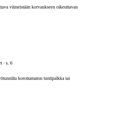
ava viimeistään korvaukseen oikeuttavan
et
· s.
6
tunnilta korottamaton tuntipalkka tai