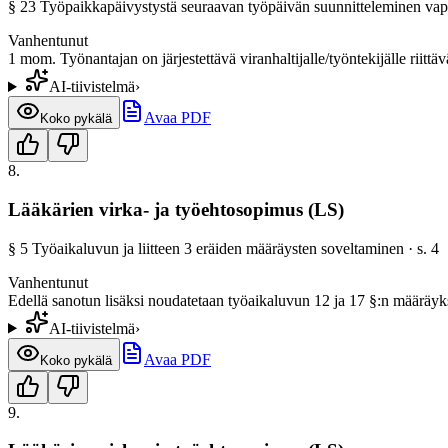
§
23
Työpaikkapäivystystä seuraavan työpäivän suunnitteleminen vap
Vanhentunut
1 mom. Työnantajan on järjestettävä viranhaltijalle/työntekijälle riitt
AI-tiivistelmä
›
Avaa PDF
Koko pykälä
8
.
Lääkärien virka- ja työehtosopimus (LS)
§
5
Työaikaluvun ja liitteen 3 eräiden määräysten soveltaminen
· s.
4
Vanhentunut
Edellä sanotun lisäksi noudatetaan työaikaluvun 12 ja 17 §:n määräyk
AI-tiivistelmä
›
Avaa PDF
Koko pykälä
9
.