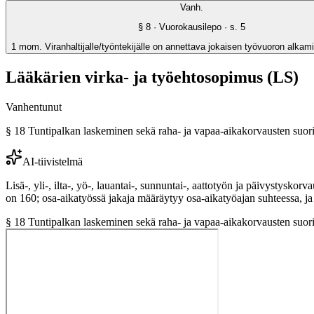
Vanh.
§
8
· Vuorokausilepo
· s.
5
1 mom. Viranhaltijalle/työntekijälle on annettava jokaisen työvuoron alka
Lääkärien virka- ja työehtosopimus (LS)
Vanhentunut
§
18
Tuntipalkan laskeminen sekä raha- ja vapaa-aikakorvausten suor
AI-tiivistelmä
Lisä-, yli-, ilta-, yö-, lauantai-, sunnuntai-, aattotyön ja päivystysk
on 160; osa-aikatyössä jakaja määräytyy osa-aikatyöajan suhteessa, ja
§
18
Tuntipalkan laskeminen sekä raha- ja vapaa-aikakorvausten suor