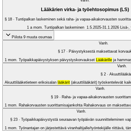
Vanh.
Lääkärien virka- ja työehtosopimus (LS)
§
18
· Tuntipalkan laskeminen sekä raha- ja vapaa-aikakorvausten suoritt
1 a mom. Tuntipalkan laskeminen 1.5.2025-31.1.2026 Lisä-, yl
Piilota 9 muuta osumaa
Vanh.
§
17
· Päivystyksestä maksettavat korvau
1 mom. Työpaikkapäivystyksen päivystyskorvaukset
Lääkärille
ja hammasl
Vanh.
§
2
· Akuuttilääkär
Akuuttilääketieteen erikoisalan
lääkärit
(akuuttilääkärit) työskentelevät ka
Vanh.
§
19
· Raha- ja vapaa-aikakorvausten suorittam
1 mom. Rahakorvausten suorittamisajankohta Rahakorvaus on maksettava
Vanh.
§
23
· Työpaikkapäivystystä seuraavan työpäivän suunnitteleminen va
1 mom. Työnantajan on järjestettävä viranhaltijalle/työntekijälle riittävä,