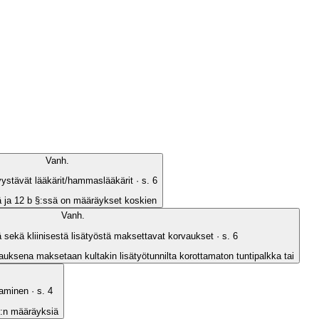
Vanh.
vystävät lääkärit/hammaslääkärit
· s.
6
ä ja 12 b §:ssä on määräykset koskien
Vanh.
tä sekä kliinisestä lisätyöstä maksettavat korvaukset
· s.
6
uksena maksetaan kultakin lisätyötunnilta korottamaton tuntipalkka tai
taminen
· s.
4
§:n määräyksiä