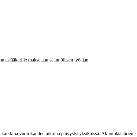
maslääkärille maksetaan säännöllisen työajan
ät kaikkina vuorokauden aikoina päivystysyksiköissä. Akuuttilääkärien