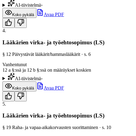
AI-tiivistelmä
›
Avaa PDF
Koko pykälä
4
.
Lääkärien virka- ja työehtosopimus (LS)
§
12
Päivystävät lääkärit/hammaslääkärit
· s.
6
Vanhentunut
12 a §:ssä ja 12 b §:ssä on määräykset koskien
AI-tiivistelmä
›
Avaa PDF
Koko pykälä
5
.
Lääkärien virka- ja työehtosopimus (LS)
§
19
Raha- ja vapaa-aikakorvausten suorittaminen
· s.
10