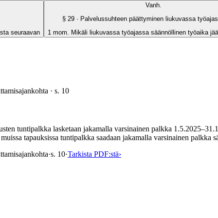
Vanh.
§
29
· Palvelussuhteen päättyminen liukuvassa työaja
mista seuraavan
1 mom. Mikäli liukuvassa työajassa säännöllinen työaika jää
ittamisajankohta
· s.
10
orvausten tuntipalkka lasketaan jakamalla varsinainen palkka 1.5.2025–31.
 muissa tapauksissa tuntipalkka saadaan jakamalla varsinainen palkka sä
ittamisajankohta
·
s.
10
·
Tarkista PDF:stä
›