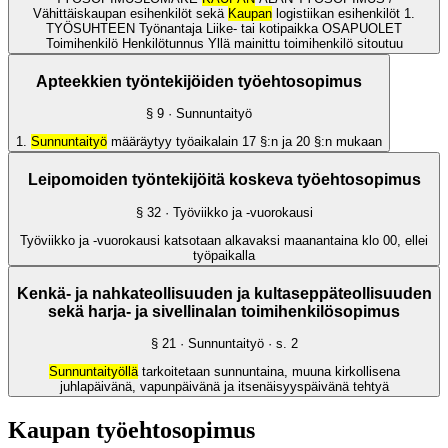
Vähittäiskaupan esihenkilöt sekä
Kaupan
logistiikan esihenkilöt 1.
TYÖSUHTEEN Työnantaja Liike- tai kotipaikka OSAPUOLET
Toimihenkilö Henkilötunnus Yllä mainittu toimihenkilö sitoutuu
Apteekkien työntekijöiden työehtosopimus
§
9
· Sunnuntaityö
1.
Sunnuntaityö
määräytyy työaikalain 17 §:n ja 20 §:n mukaan
Leipomoiden työntekijöitä koskeva työehtosopimus
§
32
· Työviikko ja -vuorokausi
Työviikko ja -vuorokausi katsotaan alkavaksi maanantaina klo 00, ellei
työpaikalla
Kenkä- ja nahkateollisuuden ja kultaseppäteollisuuden
sekä harja- ja sivellinalan toimihenkilösopimus
§
21
· Sunnuntaityö
· s.
2
Sunnuntaityöllä
tarkoitetaan sunnuntaina, muuna kirkollisena
juhlapäivänä, vapunpäivänä ja itsenäisyyspäivänä tehtyä
Kaupan työehtosopimus