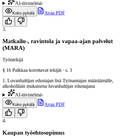
AI-tiivistelmä
›
Avaa PDF
Koko pykälä
3
.
Matkailu-, ravintola ja vapaa-ajan palvelut
(MARA)
Työntekijä
§
16
Palkkaa korottavat tekijät
· s.
3
1. Luvanhaltijan edustajan lisä Työnantajan määräämälle,
alkoholilain mukaisena luvanhaltijan edustajana
AI-tiivistelmä
›
Avaa PDF
Koko pykälä
4
.
Kaupan työehtosopimus