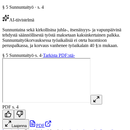
§
5
Sunnuntaityö
· s.
4
AI-tiivistelmä
Sunnuntaina sekä kirkollisina juhla-, itsenäisyys- ja vapunpäivinä
tehdystä säännöllisestä työstä maksetaan kaksinkertainen palkka.
Sunnuntaityökorvauksessa työaikalisiä ei oteta huomioon
peruspalkassa, ja korvaus vanhenee työaikalain 40 §:n mukaan.
§
5
Sunnuntaityö
·
s.
4
·
Tarkista PDF:stä
›
PDF s.
4
PDF
Laajenna