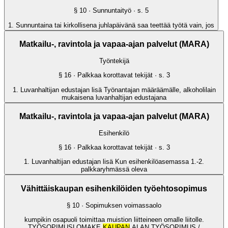
§
10
· Sunnuntaityö
· s.
5
1. Sunnuntaina tai kirkollisena juhlapäivänä saa teettää työtä vain, jos
Matkailu-, ravintola ja vapaa-ajan palvelut (MARA)
Työntekijä
§
16
· Palkkaa korottavat tekijät
· s.
3
1. Luvanhaltijan edustajan lisä Työnantajan määräämälle, alkoholilain
mukaisena luvanhaltijan edustajana
Matkailu-, ravintola ja vapaa-ajan palvelut (MARA)
Esihenkilö
§
16
· Palkkaa korottavat tekijät
· s.
3
1. Luvanhaltijan edustajan lisä Kun esihenkilöasemassa 1.-2.
palkkaryhmässä oleva
Vähittäiskaupan esihenkilöiden työehtosopimus
§
10
· Sopimuksen voimassaolo
kumpikin osapuoli toimittaa muistion liitteineen omalle liitolle.
TYÖSOPIMUSLOMAKE
KAUPAN
ALAN TYÖSOPIMUS /