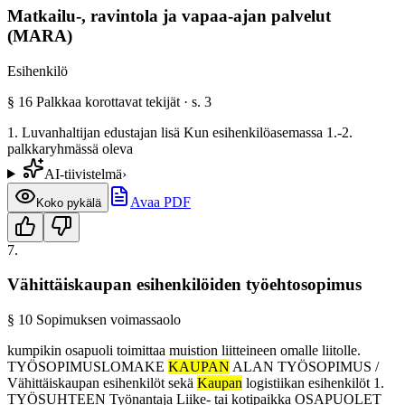
Matkailu-, ravintola ja vapaa-ajan palvelut
(MARA)
Esihenkilö
§
16
Palkkaa korottavat tekijät
· s.
3
1. Luvanhaltijan edustajan lisä Kun esihenkilöasemassa 1.-2.
palkkaryhmässä oleva
AI-tiivistelmä
›
Avaa PDF
Koko pykälä
7
.
Vähittäiskaupan esihenkilöiden työehtosopimus
§
10
Sopimuksen voimassaolo
kumpikin osapuoli toimittaa muistion liitteineen omalle liitolle.
TYÖSOPIMUSLOMAKE
KAUPAN
ALAN TYÖSOPIMUS /
Vähittäiskaupan esihenkilöt sekä
Kaupan
logistiikan esihenkilöt 1.
TYÖSUHTEEN Työnantaja Liike- tai kotipaikka OSAPUOLET