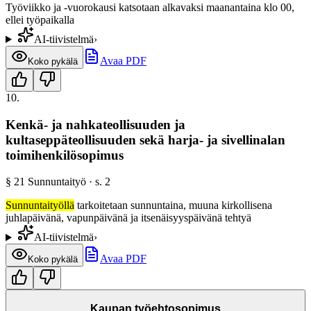
Työviikko ja -vuorokausi katsotaan alkavaksi maanantaina klo 00,
ellei työpaikalla
AI-tiivistelmä
›
Avaa PDF
Koko pykälä
10
.
Kenkä- ja nahkateollisuuden ja
kultaseppäteollisuuden sekä harja- ja sivellinalan
toimihenkilösopimus
§
21
Sunnuntaityö
· s.
2
Sunnuntaityöllä
tarkoitetaan sunnuntaina, muuna kirkollisena
juhlapäivänä, vapunpäivänä ja itsenäisyyspäivänä tehtyä
AI-tiivistelmä
›
Avaa PDF
Koko pykälä
Kaupan työehtosopimus