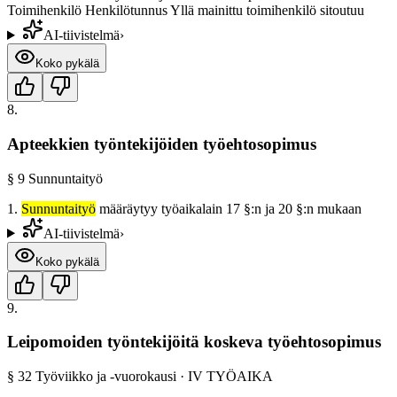
Toimihenkilö Henkilötunnus Yllä mainittu toimihenkilö sitoutuu
AI-tiivistelmä
›
Koko pykälä
8
.
Apteekkien työntekijöiden työehtosopimus
§
9
Sunnuntaityö
1.
Sunnuntaityö
määräytyy työaikalain 17 §:n ja 20 §:n mukaan
AI-tiivistelmä
›
Koko pykälä
9
.
Leipomoiden työntekijöitä koskeva työehtosopimus
§
32
Työviikko ja -vuorokausi
·
IV TYÖAIKA