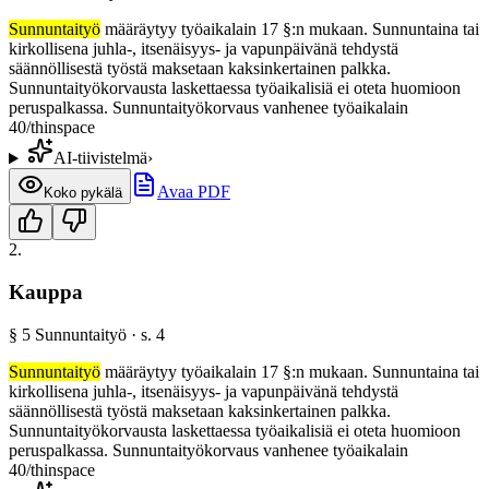
Sunnuntaityö
määräytyy työaikalain 17 §:n mukaan. Sunnuntaina tai
kirkollisena juhla-, itsenäisyys- ja vapunpäivänä tehdystä
säännöllisestä työstä maksetaan kaksinkertainen palkka.
Sunnuntaityökorvausta laskettaessa työaikalisiä ei oteta huomioon
peruspalkassa. Sunnuntaityökorvaus vanhenee työaikalain
40/thinspace
AI-tiivistelmä
›
Avaa PDF
Koko pykälä
2
.
Kauppa
§
5
Sunnuntaityö
· s.
4
Sunnuntaityö
määräytyy työaikalain 17 §:n mukaan. Sunnuntaina tai
kirkollisena juhla-, itsenäisyys- ja vapunpäivänä tehdystä
säännöllisestä työstä maksetaan kaksinkertainen palkka.
Sunnuntaityökorvausta laskettaessa työaikalisiä ei oteta huomioon
peruspalkassa. Sunnuntaityökorvaus vanhenee työaikalain
40/thinspace