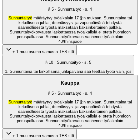
§
5
· Sunnuntaityö
· s.
4
Sunnuntaityö
määräytyy työaikalain 17 §:n mukaan. Sunnuntaina tai
kirkollisena juhla-, itsenäisyys- ja vapunpäivänä tehdystä
säännöllisestä työstä maksetaan kaksinkertainen palkka.
Sunnuntaityökorvausta laskettaessa työaikalisiä ei oteta huomioon
peruspalkassa. Sunnuntaityökorvaus vanhenee työaikalain
40/thinspace
+ 1 muu osuma samasta TES:stä
§
10
· Sunnuntaityö
· s.
5
1. Sunnuntaina tai kirkollisena juhlapäivänä saa teettää työtä vain, jos
Kauppa
§
5
· Sunnuntaityö
· s.
4
Sunnuntaityö
määräytyy työaikalain 17 §:n mukaan. Sunnuntaina tai
kirkollisena juhla-, itsenäisyys- ja vapunpäivänä tehdystä
säännöllisestä työstä maksetaan kaksinkertainen palkka.
Sunnuntaityökorvausta laskettaessa työaikalisiä ei oteta huomioon
peruspalkassa. Sunnuntaityökorvaus vanhenee työaikalain
40/thinspace
+ 1 muu osuma samasta TES:stä