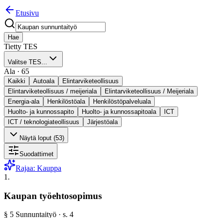
Etusivu
Hae
Tietty TES
Valitse TES...
Ala
·
65
Kaikki
Autoala
Elintarviketeollisuus
Elintarviketeollisuus / meijeriala
Elintarviketeollisuus / Meijeriala
Energia-ala
Henkilöstöala
Henkilöstöpalveluala
Huolto- ja kunnossapito
Huolto- ja kunnossapitoala
ICT
ICT / teknologiateollisuus
Järjestöala
Näytä loput (
53
)
Suodattimet
Rajaa:
Kauppa
1
.
Kaupan työehtosopimus
§
5
Sunnuntaityö
· s.
4