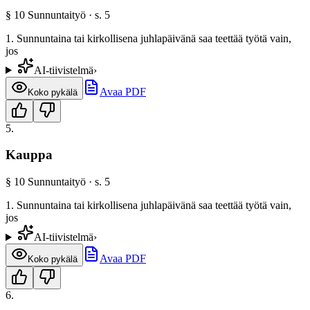
§
10
Sunnuntaityö
· s.
5
1. Sunnuntaina tai kirkollisena juhlapäivänä saa teettää työtä vain,
jos
AI-tiivistelmä
›
Avaa PDF
Koko pykälä
5
.
Kauppa
§
10
Sunnuntaityö
· s.
5
1. Sunnuntaina tai kirkollisena juhlapäivänä saa teettää työtä vain,
jos
AI-tiivistelmä
›
Avaa PDF
Koko pykälä
6
.